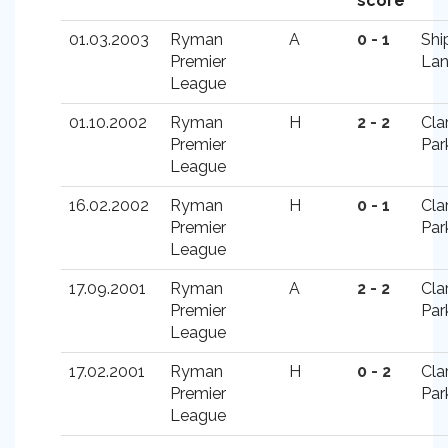
score
01.03.2003
Ryman
A
0 - 1
Shi
Premier
La
League
01.10.2002
Ryman
H
2 - 2
Cla
Premier
Par
League
16.02.2002
Ryman
H
0 - 1
Cla
Premier
Par
League
17.09.2001
Ryman
A
2 - 2
Cla
Premier
Par
League
17.02.2001
Ryman
H
0 - 2
Cla
Premier
Par
League