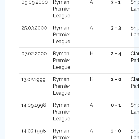
09.09.2000
Ryman
A
3 - 1
Shi
Premier
La
League
25.03.2000
Ryman
A
3 - 3
Shi
Premier
La
League
07.02.2000
Ryman
H
2 - 4
Cla
Premier
Par
League
13.02.1999
Ryman
H
2 - 0
Cla
Premier
Par
League
14.09.1998
Ryman
A
0 - 1
Shi
Premier
La
League
14.03.1998
Ryman
A
1 - 0
Shi
Premier
La