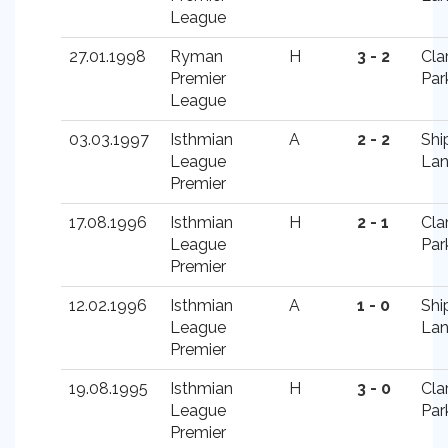
League
27.01.1998
Ryman
H
3 - 2
Cla
Premier
Par
League
03.03.1997
Isthmian
A
2 - 2
Shi
League
La
Premier
17.08.1996
Isthmian
H
2 - 1
Cla
League
Par
Premier
12.02.1996
Isthmian
A
1 - 0
Shi
League
La
Premier
19.08.1995
Isthmian
H
3 - 0
Cla
League
Par
Premier