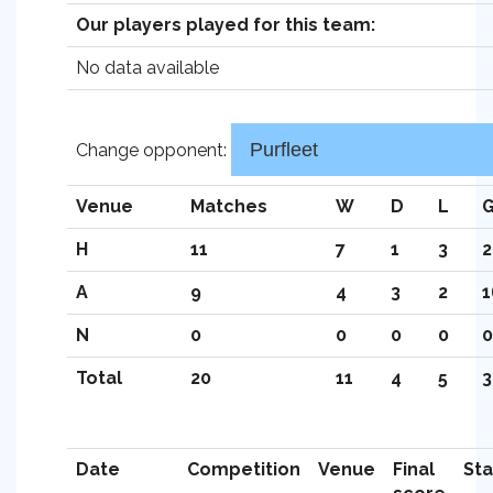
Our players played for this team:
No data available
Change opponent:
Venue
Matches
W
D
L
G
H
11
7
1
3
2
A
9
4
3
2
1
N
0
0
0
0
0
Total
20
11
4
5
3
Date
Competition
Venue
Final
St