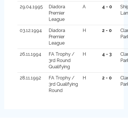
29.04.1995
Diadora
A
4 - 0
Shi
Premier
La
League
03.12.1994
Diadora
H
2 - 0
Cla
Premier
Par
League
26.11.1994
FA Trophy /
H
4 - 3
Cla
3rd Round
Par
Qualifying
28.11.1992
FA Trophy /
H
2 - 0
Cla
3rd Qualifying
Par
Round