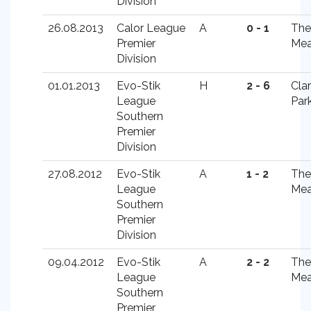
Division
26.08.2013
Calor League
A
0 - 1
The
Premier
Me
Division
01.01.2013
Evo-Stik
H
2 - 6
Cla
League
Par
Southern
Premier
Division
27.08.2012
Evo-Stik
A
1 - 2
The
League
Me
Southern
Premier
Division
09.04.2012
Evo-Stik
A
2 - 2
The
League
Me
Southern
Premier