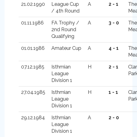
21.02.1990
League Cup
A
2 - 1
The
/ 4th Round
Me
01.11.1986
FA Trophy /
A
3 - 0
The
2nd Round
Me
Qualifying
01.01.1986
Amateur Cup
A
4 - 1
The
Me
07.12.1985
Isthmian
H
2 - 1
Cla
League
Par
Division 1
27.04.1985
Isthmian
H
1 - 1
Cla
League
Par
Division 1
29.12.1984
Isthmian
A
2 - 0
League
Division 1