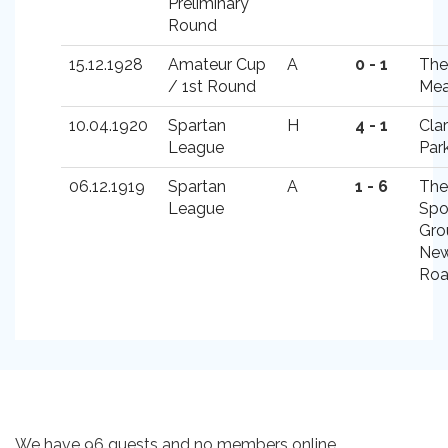
Preliminary
Round
15.12.1928
Amateur Cup
A
0 - 1
The
/ 1st Round
Me
10.04.1920
Spartan
H
4 - 1
Cla
League
Par
06.12.1919
Spartan
A
1 - 6
The
League
Spo
Gro
Ne
Ro
We have 96 guests and no members online