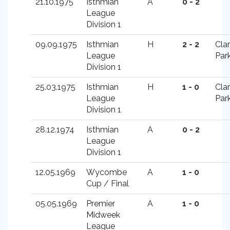
21.10.1975
Isthmian
A
0 - 2
League
Division 1
09.09.1975
Isthmian
H
2 - 2
Cla
League
Par
Division 1
25.03.1975
Isthmian
H
1 - 0
Cla
League
Par
Division 1
28.12.1974
Isthmian
A
0 - 2
League
Division 1
12.05.1969
Wycombe
A
1 - 0
Cup / Final
05.05.1969
Premier
A
1 - 0
Midweek
League