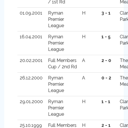
/ 1st Rd
Me
01.09.2001
Ryman
H
3 - 1
Cla
Premier
Par
League
16.04.2001
Ryman
H
1 - 5
Cla
Premier
Par
League
20.02.2001
Full Members
A
2 - 0
The
Cup / 2nd Rd
Me
26.12.2000
Ryman
A
0 - 2
The
Premier
Me
League
29.01.2000
Ryman
H
1 - 1
Cla
Premier
Par
League
25.10.1999
Full Members
H
2 - 1
Cla