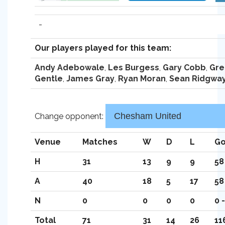
-
Our players played for this team:
Andy Adebowale
,
Les Burgess
,
Gary Cobb
,
Gre
Gentle
,
James Gray
,
Ryan Moran
,
Sean Ridgwa
Change opponent:
Venue
Matches
W
D
L
Go
H
31
13
9
9
58
A
40
18
5
17
58
N
0
0
0
0
0 -
Total
71
31
14
26
11