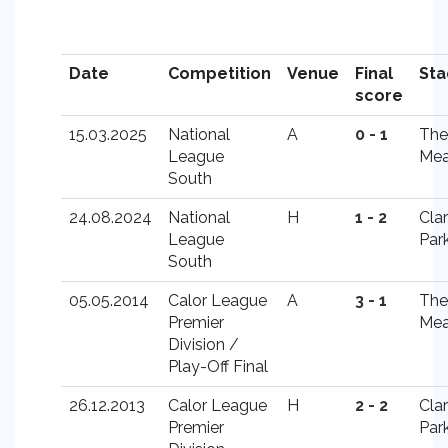
Date
Competition
Venue
Final
St
score
15.03.2025
National
A
0 - 1
The
League
Me
South
24.08.2024
National
H
1 - 2
Cla
League
Par
South
05.05.2014
Calor League
A
3 - 1
The
Premier
Me
Division /
Play-Off Final
26.12.2013
Calor League
H
2 - 2
Cla
Premier
Par