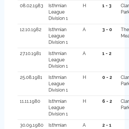
08.02.1983
Isthmian
H
1 - 3
Cla
League
Par
Division 1
12.10.1982
Isthmian
A
3 - 0
The
League
Me
Division 1
27.10.1981
Isthmian
A
1 - 2
League
Division 1
25.08.1981
Isthmian
H
0 - 2
Cla
League
Par
Division 1
11.11.1980
Isthmian
H
6 - 2
Cla
League
Par
Division 1
30.09.1980
Isthmian
A
2 - 1