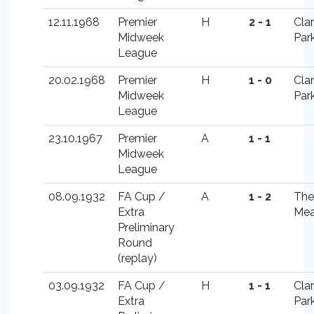
12.11.1968
Premier
H
2 - 1
Cla
Midweek
Par
League
20.02.1968
Premier
H
1 - 0
Cla
Midweek
Par
League
23.10.1967
Premier
A
1 - 1
Midweek
League
08.09.1932
FA Cup /
A
1 - 2
The
Extra
Me
Preliminary
Round
(replay)
03.09.1932
FA Cup /
H
1 - 1
Cla
Extra
Par