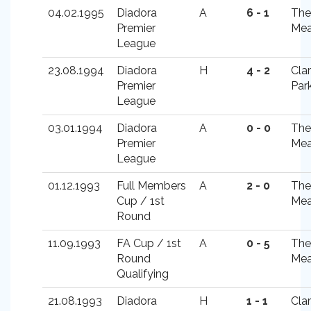
04.02.1995
Diadora
A
6 - 1
The
Premier
Me
League
23.08.1994
Diadora
H
4 - 2
Cla
Premier
Par
League
03.01.1994
Diadora
A
0 - 0
The
Premier
Me
League
01.12.1993
Full Members
A
2 - 0
The
Cup / 1st
Me
Round
11.09.1993
FA Cup / 1st
A
0 - 5
The
Round
Me
Qualifying
21.08.1993
Diadora
H
1 - 1
Cla