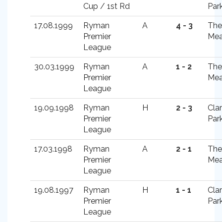
Cup / 1st Rd
Par
17.08.1999
Ryman
A
4 - 3
The
Premier
Me
League
30.03.1999
Ryman
A
1 - 2
The
Premier
Me
League
19.09.1998
Ryman
H
2 - 3
Cla
Premier
Par
League
17.03.1998
Ryman
A
2 - 1
The
Premier
Me
League
19.08.1997
Ryman
H
1 - 1
Cla
Premier
Par
League