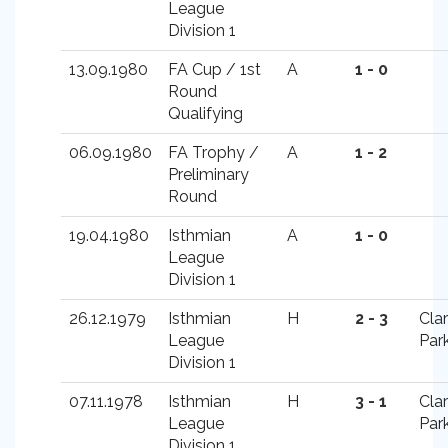
League
Division 1
13.09.1980
FA Cup / 1st
A
1 - 0
Round
Qualifying
06.09.1980
FA Trophy /
A
1 - 2
Preliminary
Round
19.04.1980
Isthmian
A
1 - 0
League
Division 1
26.12.1979
Isthmian
H
2 - 3
Cla
League
Par
Division 1
07.11.1978
Isthmian
H
3 - 1
Cla
League
Par
Division 1