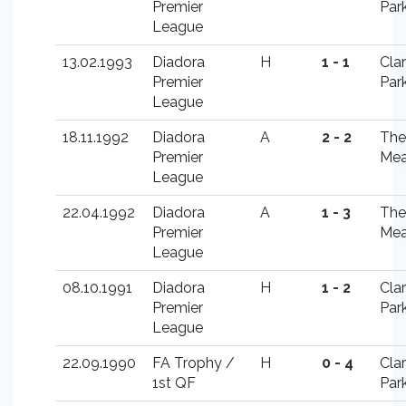
Premier
Par
League
13.02.1993
Diadora
H
1 - 1
Cla
Premier
Par
League
18.11.1992
Diadora
A
2 - 2
The
Premier
Me
League
22.04.1992
Diadora
A
1 - 3
The
Premier
Me
League
08.10.1991
Diadora
H
1 - 2
Cla
Premier
Par
League
22.09.1990
FA Trophy /
H
0 - 4
Cla
1st QF
Par