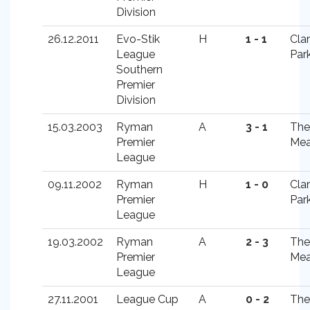
Division
26.12.2011
Evo-Stik
H
1 - 1
Cla
League
Par
Southern
Premier
Division
15.03.2003
Ryman
A
3 - 1
The
Premier
Me
League
09.11.2002
Ryman
H
1 - 0
Cla
Premier
Par
League
19.03.2002
Ryman
A
2 - 3
The
Premier
Me
League
27.11.2001
League Cup
A
0 - 2
The