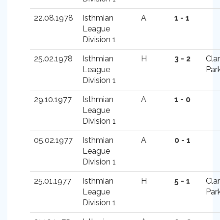
22.08.1978
Isthmian
A
1 - 1
League
Division 1
25.02.1978
Isthmian
H
3 - 2
Cla
League
Par
Division 1
29.10.1977
Isthmian
A
1 - 0
League
Division 1
05.02.1977
Isthmian
A
0 - 1
League
Division 1
25.01.1977
Isthmian
H
5 - 1
Cla
League
Par
Division 1